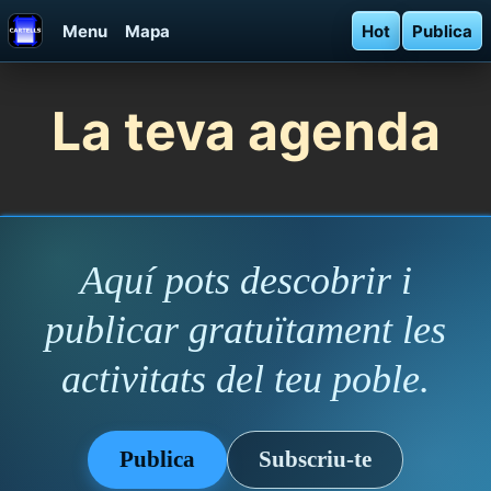
Menu
Mapa
Hot
Publica
La teva agenda
Aquí pots descobrir i
publicar gratuïtament les
activitats del teu poble.
Publica
Subscriu-te