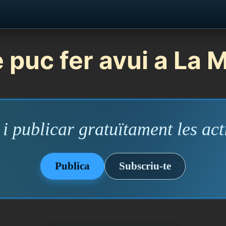
 puc fer avui a La 
i publicar gratuïtament les acti
Publica
Subscriu-te