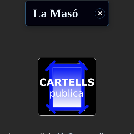
La Masó
⨯