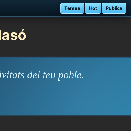
Temes
Hot
Publica
Masó
vitats del teu poble.