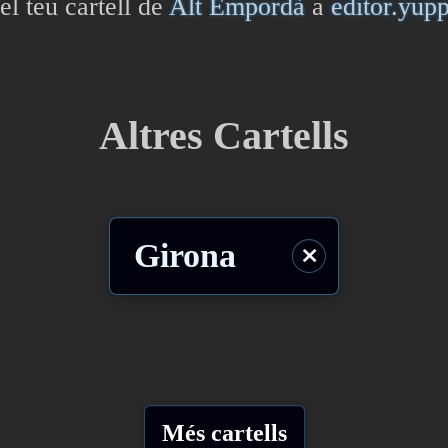
el teu cartell de
Alt Empordà
a
editor.yup
Altres Cartells
Girona
⨯
Més cartells