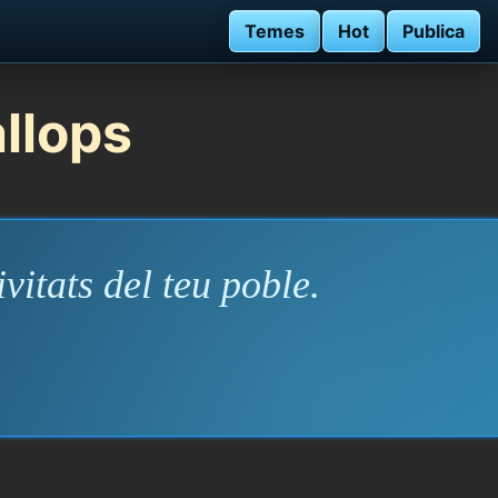
Temes
Hot
Publica
allops
vitats del teu poble.