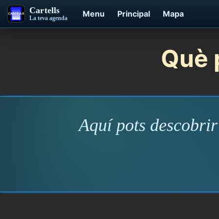
Cartells
Menu
Principal
Mapa
La teva agenda
Què p
Aquí pots descobrir 