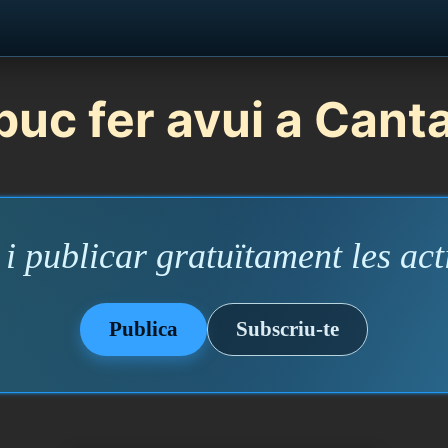
uc fer avui a Cant
i publicar gratuïtament les acti
Publica
Subscriu-te