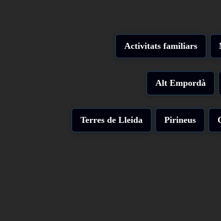
Activitats familiars
Alt Empordà
Terres de Lleida
Pirineus