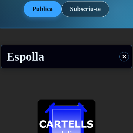
Publica
Subscriu-te
Espolla
⨯