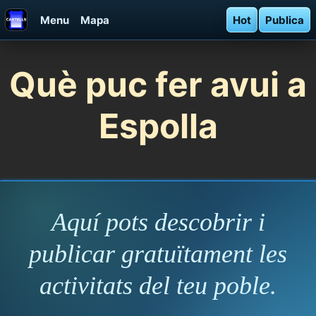
Menu
Mapa
Hot
Publica
Què puc fer avui a
Espolla
Aquí pots descobrir i
publicar gratuïtament les
activitats del teu poble.