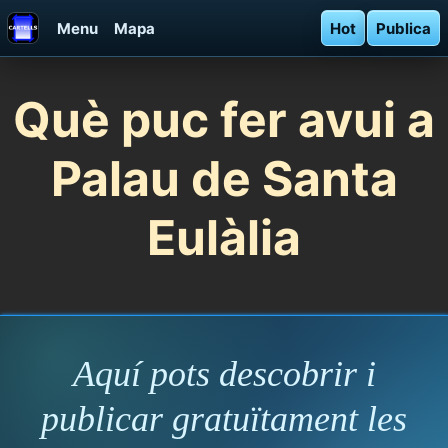
Menu
Mapa
Hot
Publica
Què puc fer avui a
Palau de Santa
Eulàlia
Aquí pots descobrir i
publicar gratuïtament les