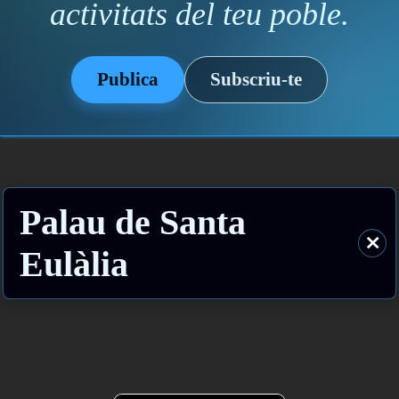
activitats del teu poble.
Publica
Subscriu-te
Palau de Santa
⨯
Eulàlia