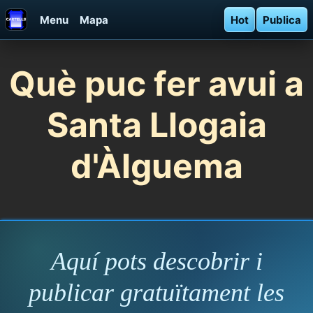
Menu
Mapa
Hot
Publica
Què puc fer avui a
Santa Llogaia
d'Àlguema
Aquí pots descobrir i
publicar gratuïtament les