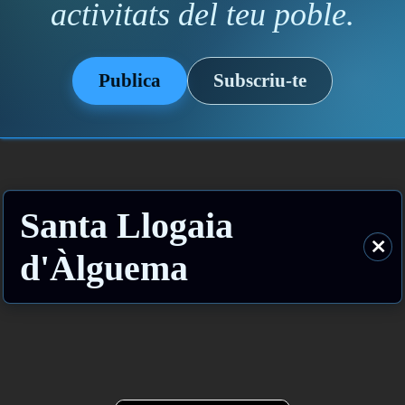
activitats del teu poble.
Publica
Subscriu-te
Santa Llogaia
⨯
d'Àlguema