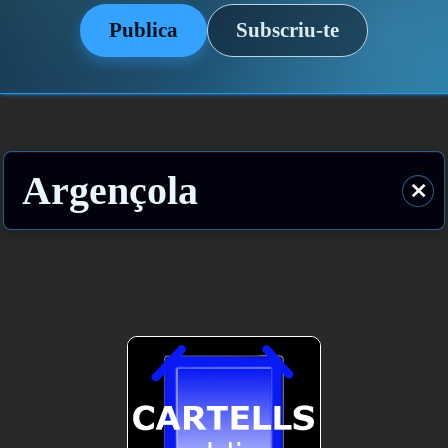
Publica
Subscriu-te
Argençola
⨯