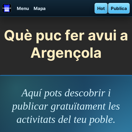
Menu
Mapa
Hot
Publica
Què puc fer avui a
Argençola
Aquí pots descobrir i
publicar gratuïtament les
activitats del teu poble.