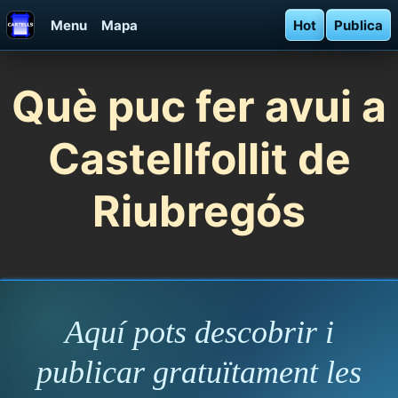
Menu
Mapa
Hot
Publica
Què puc fer avui a
Castellfollit de
Riubregós
Aquí pots descobrir i
publicar gratuïtament les