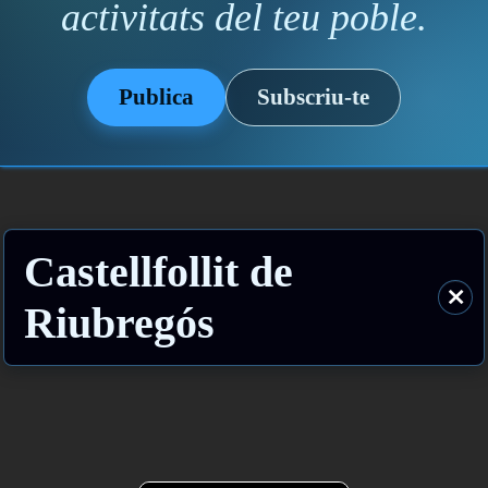
activitats del teu poble.
Publica
Subscriu-te
Castellfollit de
⨯
Riubregós