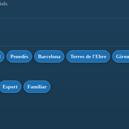
ials.
l
Penedès
Barcelona
Terres de l'Ebre
Giro
Esport
Familiar