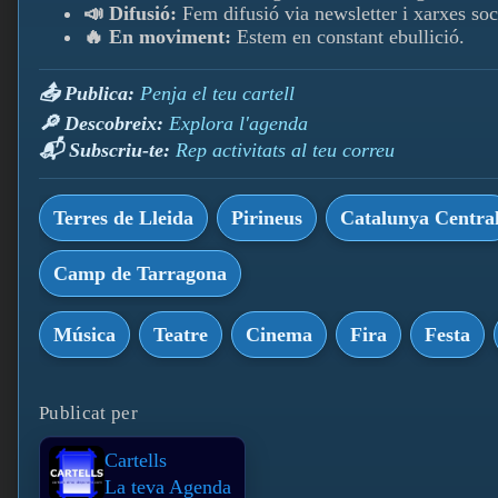
📣 Difusió:
Fem difusió via newsletter i xarxes soc
🔥 En moviment:
Estem en constant ebullició.
📤 Publica:
Penja el teu cartell
🔎 Descobreix:
Explora l'agenda
📬 Subscriu-te:
Rep activitats al teu correu
Terres de Lleida
Pirineus
Catalunya Centra
Camp de Tarragona
Música
Teatre
Cinema
Fira
Festa
Publicat per
Cartells
La teva Agenda