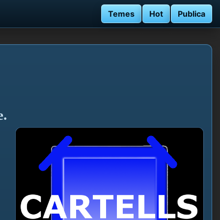
Temes
Hot
Publica
e.