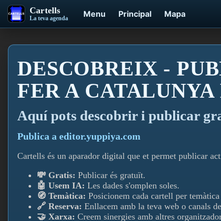
Cartells
Menu
Principal
Mapa
La teva agenda
DESCOBREIX - PUB
FER A CATALUNYA
Aquí­ pots descobrir i publicar gr
Publica a editor.yuppiya.com
Cartells és un aparador digital que et permet publicar acti
💸 Gratis:
Publicar és gratuït.
🤖 Usem IA:
Les dades s'omplen soles.
🧭 Temàtica:
Posicionem cada cartell per temàtica i
🔗 Reserva:
Enllacem amb la teva web o canals de
🤝 Xarxa:
Creem sinergies amb altres organitzador