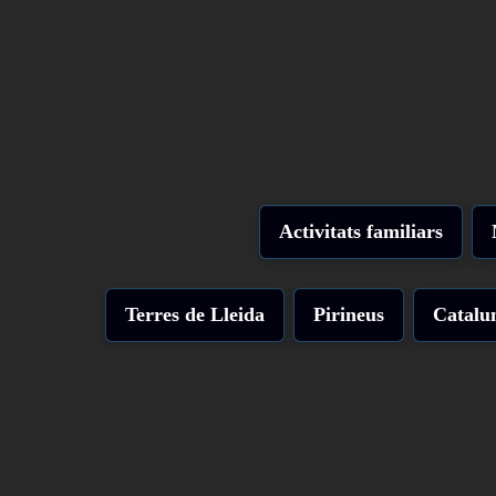
Activitats familiars
Terres de Lleida
Pirineus
Catalu