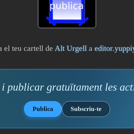
a el teu cartell de
Alt Urgell
a
editor.yupp
i publicar gratuïtament les acti
Publica
Subscriu-te