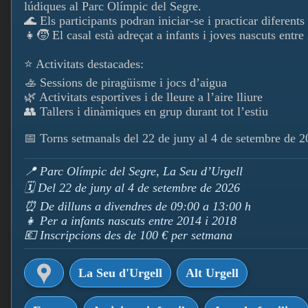
lúdiques al Parc Olímpic del Segre.
🌊 Els participants podran iniciar-se i practicar diferent
👧🧒 El casal està adreçat a infants i joves nascuts entre
⭐ Activitats destacades:
🚣 Sessions de piragüisme i jocs d’aigua
🌿 Activitats esportives i de lleure a l’aire lliure
👥 Tallers i dinàmiques en grup durant tot l’estiu
📅 Torns setmanals del 22 de juny al 4 de setembre de 2
📍 Parc Olímpic del Segre, La Seu d’Urgell
🗓️ Del 22 de juny al 4 de setembre de 2026
⏰ De dilluns a divendres de 09:00 a 13:00 h
👧 Per a infants nascuts entre 2014 i 2018
💶 Inscripcions des de 100 € per setmana
La Seu d'Urgell
Alt Urgell