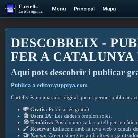
Cartells
Menu
Principal
Mapa
La teva agenda
DESCOBREIX - PUB
FER A CATALUNYA
Aquí­ pots descobrir i publicar gr
Publica a editor.yuppiya.com
Cartells és un aparador digital que et permet publicar acti
💸 Gratis:
Publicar és gratuït.
🤖 Usem IA:
Les dades s'omplen soles.
🧭 Temàtica:
Posicionem cada cartell per temàtica i
🔗 Reserva:
Enllacem amb la teva web o canals de
🤝 Xarxa:
Creem sinergies amb altres organitzador