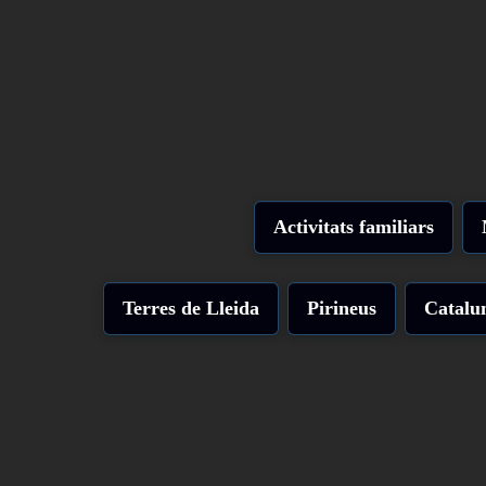
Activitats familiars
Terres de Lleida
Pirineus
Catalu