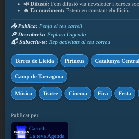
📣 Difusió:
Fem difusió via newsletter i xarxes soc
🔥 En moviment:
Estem en constant ebullició.
📤 Publica:
Penja el teu cartell
🔎 Descobreix:
Explora l'agenda
📬 Subscriu-te:
Rep activitats al teu correu
Terres de Lleida
Pirineus
Catalunya Centra
Camp de Tarragona
Música
Teatre
Cinema
Fira
Festa
Publicat per
Cartells
La teva Agenda