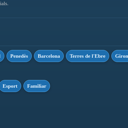
ials.
l
Penedès
Barcelona
Terres de l'Ebre
Giro
Esport
Familiar