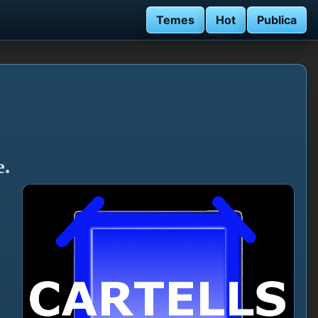
Temes
Hot
Publica
e.