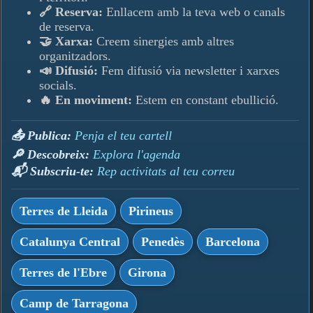
🔗 Reserva:
Enllacem amb la teva web o canals
de reserva.
🤝 Xarxa:
Creem sinergies amb altres
organitzadors.
📣 Difusió:
Fem difusió via newsletter i xarxes
socials.
🔥 En moviment:
Estem en constant ebullició.
📤 Publica:
Penja el teu cartell
🔎 Descobreix:
Explora l'agenda
📬 Subscriu-te:
Rep activitats al teu correu
Terres de Lleida
Pirineus
Catalunya Central
Penedès
Barcelona
Terres de l'Ebre
Girona
Camp de Tarragona