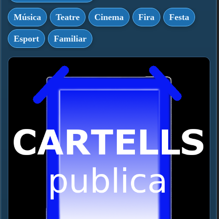
Música
Teatre
Cinema
Fira
Festa
Esport
Familiar