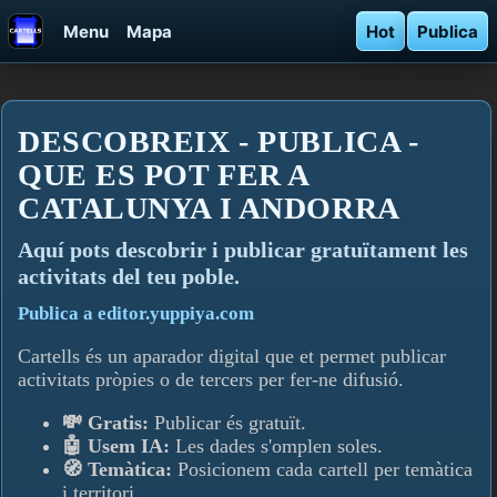
Menu
Mapa
Hot
Publica
DESCOBREIX - PUBLICA -
QUE ES POT FER A
CATALUNYA I ANDORRA
Aquí­ pots descobrir i publicar gratuïtament les
activitats del teu poble.
Publica a editor.yuppiya.com
Cartells és un aparador digital que et permet publicar
activitats pròpies o de tercers per fer-ne difusió.
💸 Gratis:
Publicar és gratuït.
🤖 Usem IA:
Les dades s'omplen soles.
🧭 Temàtica:
Posicionem cada cartell per temàtica
i territori.