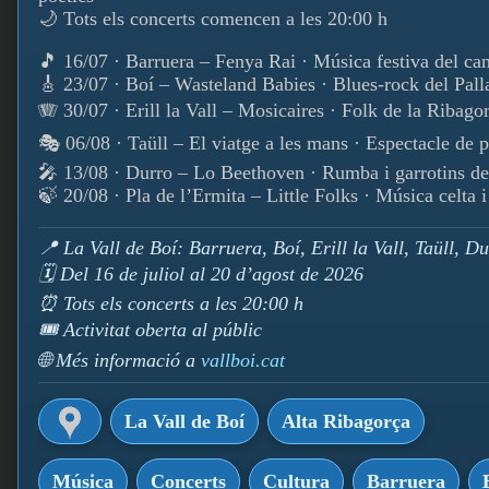
🌙 Tots els concerts comencen a les 20:00 h
🎵 16/07 · Barruera – Fenya Rai · Música festiva del ca
🎸 23/07 · Boí – Wasteland Babies · Blues-rock del Pall
🪗 30/07 · Erill la Vall – Mosicaires · Folk de la Ribago
🎭 06/08 · Taüll – El viatge a les mans · Espectacle de 
🎤 13/08 · Durro – Lo Beethoven · Rumba i garrotins de
🍃 20/08 · Pla de l’Ermita – Little Folks · Música celta i
📍 La Vall de Boí: Barruera, Boí, Erill la Vall, Taüll, D
🗓️ Del 16 de juliol al 20 d’agost de 2026
⏰ Tots els concerts a les 20:00 h
🎟️ Activitat oberta al públic
🌐 Més informació a
vallboi.cat
La Vall de Boí
Alta Ribagorça
Música
Concerts
Cultura
Barruera