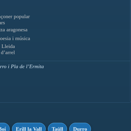
nçoner popular
ars
rza aragonesa
poesia i música
 Lleida
 d’arrel
urro i Pla de l’Ermita
Boí
Erill la Vall
Taüll
Durro