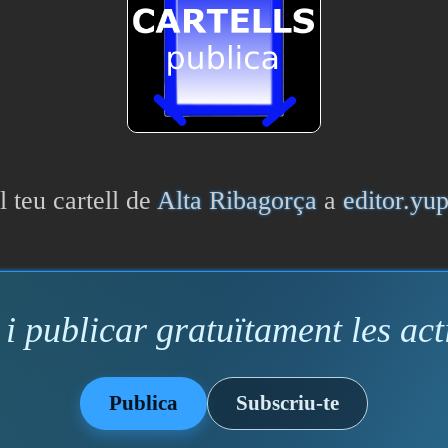
l teu cartell de
Alta Ribagorça
a
editor.yu
i publicar gratuïtament les acti
Publica
Subscriu-te