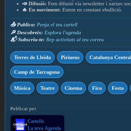
📣 Difusió:
Fem difusió via newsletter i xarxes soc
🔥 En moviment:
Estem en constant ebullició.
📤 Publica:
Penja el teu cartell
🔎 Descobreix:
Explora l'agenda
📬 Subscriu-te:
Rep activitats al teu correu
Terres de Lleida
Pirineus
Catalunya Centra
Camp de Tarragona
Música
Teatre
Cinema
Fira
Festa
Publicat per
Cartells
La teva Agenda