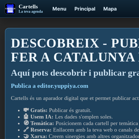
Cartells
Menu
Principal
Mapa
La teva agenda
DESCOBREIX - PUB
FER A CATALUNYA
Aquí­ pots descobrir i publicar gr
Publica a editor.yuppiya.com
Cartells és un aparador digital que et permet publicar acti
💸 Gratis:
Publicar és gratuït.
🤖 Usem IA:
Les dades s'omplen soles.
🧭 Temàtica:
Posicionem cada cartell per temàtica i
🔗 Reserva:
Enllacem amb la teva web o canals de
🤝 Xarxa:
Creem sinergies amb altres organitzador