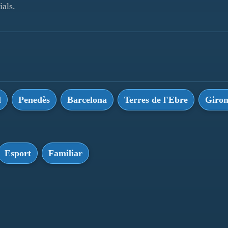
ials.
l
Penedès
Barcelona
Terres de l'Ebre
Giro
Esport
Familiar