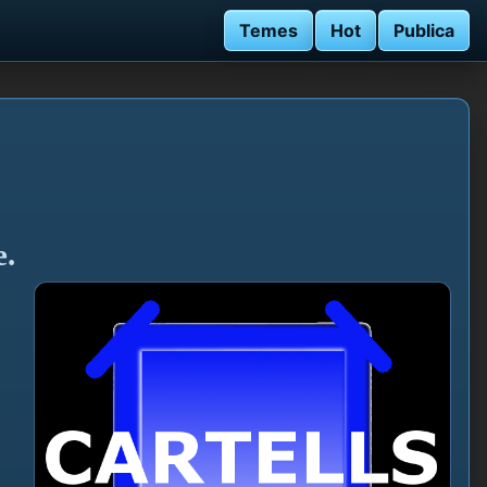
Temes
Hot
Publica
e.