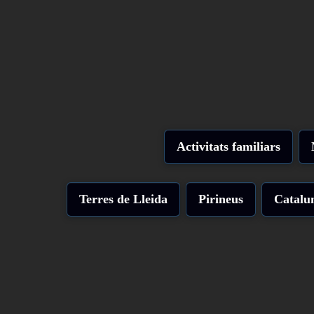
Activitats familiars
Terres de Lleida
Pirineus
Catalu