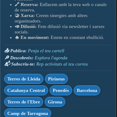
🔗 Reserva:
Enllacem amb la teva web o canals
de reserva.
🤝 Xarxa:
Creem sinergies amb altres
organitzadors.
📣 Difusió:
Fem difusió via newsletter i xarxes
socials.
🔥 En moviment:
Estem en constant ebullició.
📤 Publica:
Penja el teu cartell
🔎 Descobreix:
Explora l'agenda
📬 Subscriu-te:
Rep activitats al teu correu
Terres de Lleida
Pirineus
Catalunya Central
Penedès
Barcelona
Terres de l'Ebre
Girona
Camp de Tarragona