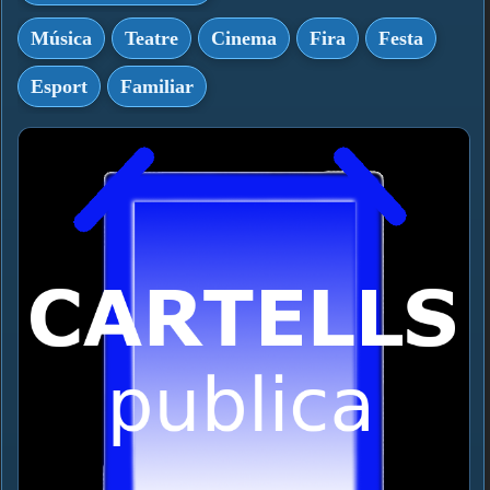
Música
Teatre
Cinema
Fira
Festa
Esport
Familiar