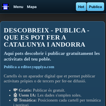
Menu
Mapa
Hot
Publica
DESCOBREIX - PUBLICA -
QUE ES POT FER A
CATALUNYA I ANDORRA
Aquí­ pots descobrir i publicar gratuïtament les
activitats del teu poble.
Publica a editor.yuppiya.com
Cartells és un aparador digital que et permet publicar
activitats pròpies o de tercers per fer-ne difusió.
💸 Gratis:
Publicar és gratuït.
🤖 Usem IA:
Les dades s'omplen soles.
🧭 Temàtica:
Posicionem cada cartell per temàtica
i territori.