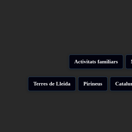
Activitats familiars
Terres de Lleida
Pirineus
Catalu