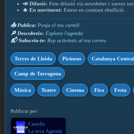
📣 Difusió:
Fem difusió via newsletter i xarxes soc
🔥 En moviment:
Estem en constant ebullició.
📤 Publica:
Penja el teu cartell
🔎 Descobreix:
Explora l'agenda
📬 Subscriu-te:
Rep activitats al teu correu
Terres de Lleida
Pirineus
Catalunya Centra
Camp de Tarragona
Música
Teatre
Cinema
Fira
Festa
Publicat per
Cartells
La teva Agenda