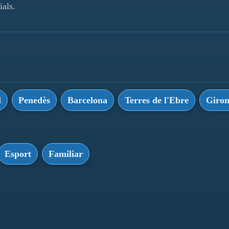
ials.
l
Penedès
Barcelona
Terres de l'Ebre
Giro
Esport
Familiar