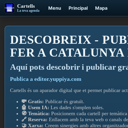
Cartells
Menu
Principal
Mapa
La teva agenda
DESCOBREIX - PUB
FER A CATALUNYA
Aquí­ pots descobrir i publicar gr
Publica a editor.yuppiya.com
Cartells és un aparador digital que et permet publicar acti
💸 Gratis:
Publicar és gratuït.
🤖 Usem IA:
Les dades s'omplen soles.
🧭 Temàtica:
Posicionem cada cartell per temàtica i
🔗 Reserva:
Enllacem amb la teva web o canals de
🤝 Xarxa:
Creem sinergies amb altres organitzador