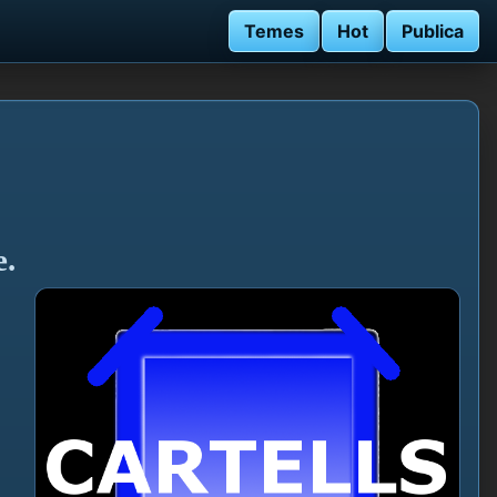
Temes
Hot
Publica
e.