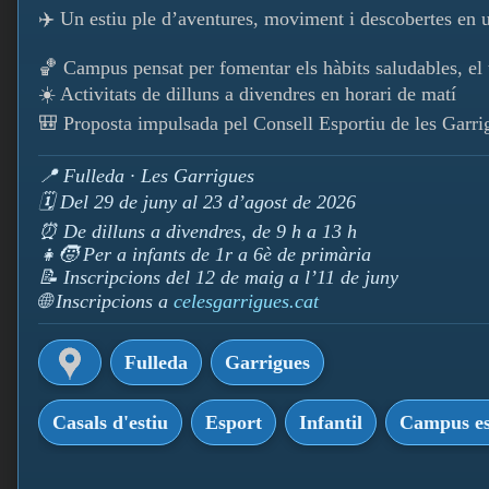
✈️ Un estiu ple d’aventures, moviment i descobertes en u
🏀 Campus pensat per fomentar els hàbits saludables, el t
☀️ Activitats de dilluns a divendres en horari de matí
🎒 Proposta impulsada pel Consell Esportiu de les Garrigu
📍 Fulleda · Les Garrigues
🗓️ Del 29 de juny al 23 d’agost de 2026
⏰ De dilluns a divendres, de 9 h a 13 h
👧🧒 Per a infants de 1r a 6è de primària
📝 Inscripcions del 12 de maig a l’11 de juny
🌐 Inscripcions a
celesgarrigues.cat
Fulleda
Garrigues
Casals d'estiu
Esport
Infantil
Campus es