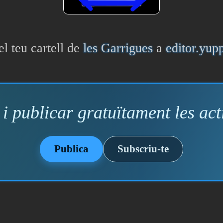
el teu cartell de
les Garrigues
a
editor.yup
i publicar gratuïtament les acti
Publica
Subscriu-te