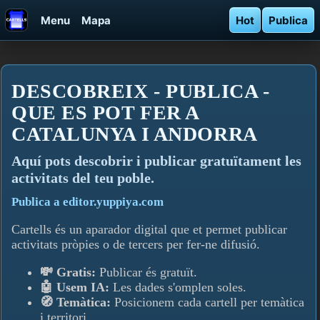
Menu
Mapa
Hot
Publica
DESCOBREIX - PUBLICA -
QUE ES POT FER A
CATALUNYA I ANDORRA
Aquí­ pots descobrir i publicar gratuïtament les
activitats del teu poble.
Publica a editor.yuppiya.com
Cartells és un aparador digital que et permet publicar
activitats pròpies o de tercers per fer-ne difusió.
💸 Gratis:
Publicar és gratuït.
🤖 Usem IA:
Les dades s'omplen soles.
🧭 Temàtica:
Posicionem cada cartell per temàtica
i territori.