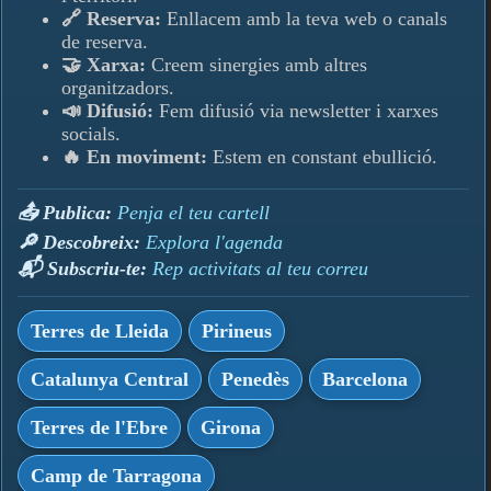
🔗 Reserva:
Enllacem amb la teva web o canals
de reserva.
🤝 Xarxa:
Creem sinergies amb altres
organitzadors.
📣 Difusió:
Fem difusió via newsletter i xarxes
socials.
🔥 En moviment:
Estem en constant ebullició.
📤 Publica:
Penja el teu cartell
🔎 Descobreix:
Explora l'agenda
📬 Subscriu-te:
Rep activitats al teu correu
Terres de Lleida
Pirineus
Catalunya Central
Penedès
Barcelona
Terres de l'Ebre
Girona
Camp de Tarragona