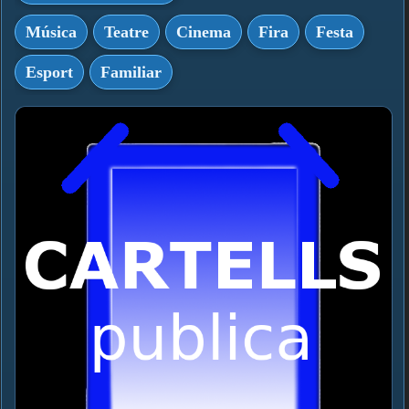
Música
Teatre
Cinema
Fira
Festa
Esport
Familiar