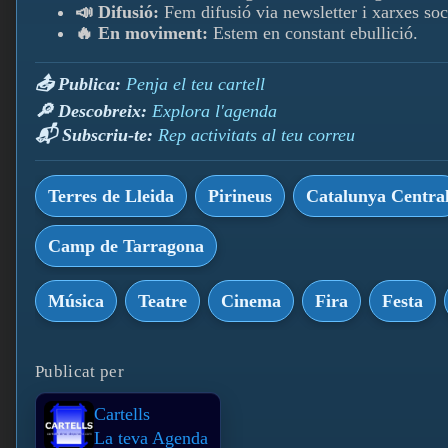
📣 Difusió:
Fem difusió via newsletter i xarxes soc
🔥 En moviment:
Estem en constant ebullició.
📤 Publica:
Penja el teu cartell
🔎 Descobreix:
Explora l'agenda
📬 Subscriu-te:
Rep activitats al teu correu
Terres de Lleida
Pirineus
Catalunya Centra
Camp de Tarragona
Música
Teatre
Cinema
Fira
Festa
Publicat per
Cartells
La teva Agenda