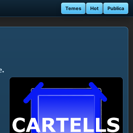
Temes
Hot
Publica
e.