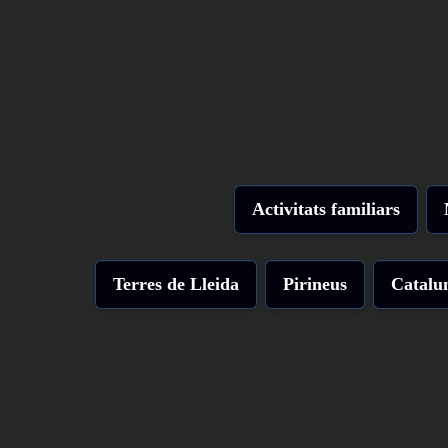
Activitats familiars
Terres de Lleida
Pirineus
Catalu