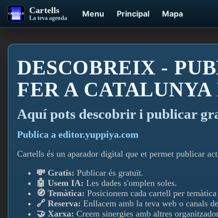
Cartells
Menu
Principal
Mapa
La teva agenda
DESCOBREIX - PUB
FER A CATALUNYA
Aquí­ pots descobrir i publicar gr
Publica a editor.yuppiya.com
Cartells és un aparador digital que et permet publicar acti
💸 Gratis:
Publicar és gratuït.
🤖 Usem IA:
Les dades s'omplen soles.
🧭 Temàtica:
Posicionem cada cartell per temàtica i
🔗 Reserva:
Enllacem amb la teva web o canals de
🤝 Xarxa:
Creem sinergies amb altres organitzador