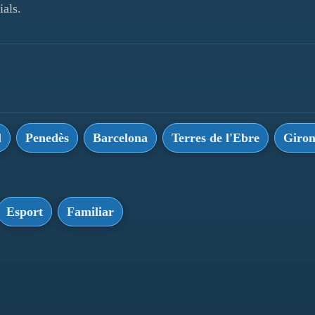
ials.
l
Penedès
Barcelona
Terres de l'Ebre
Giro
Esport
Familiar