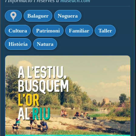
ℹ️ Informació i reserves a
museucn.com
Balaguer
Noguera
Cultura
Patrimoni
Familiar
Taller
Història
Natura