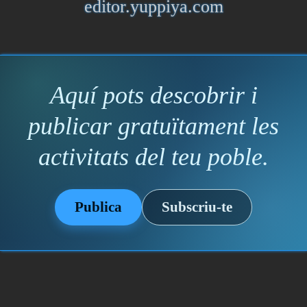
editor.yuppiya.com
Aquí pots descobrir i
publicar gratuïtament les
activitats del teu poble.
Publica
Subscriu-te