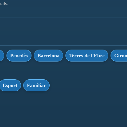
ials.
l
Penedès
Barcelona
Terres de l'Ebre
Giro
Esport
Familiar