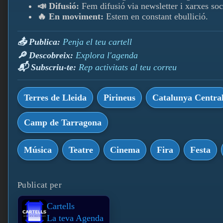
📣 Difusió:
Fem difusió via newsletter i xarxes soc
🔥 En moviment:
Estem en constant ebullició.
📤 Publica:
Penja el teu cartell
🔎 Descobreix:
Explora l'agenda
📬 Subscriu-te:
Rep activitats al teu correu
Terres de Lleida
Pirineus
Catalunya Centra
Camp de Tarragona
Música
Teatre
Cinema
Fira
Festa
Publicat per
Cartells
La teva Agenda