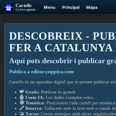
Cartells
Menu
Principal
Mapa
La teva agenda
DESCOBREIX - PUB
FER A CATALUNYA
Aquí­ pots descobrir i publicar gr
Publica a editor.yuppiya.com
Cartells és un aparador digital que et permet publicar acti
💸 Gratis:
Publicar és gratuït.
🤖 Usem IA:
Les dades s'omplen soles.
🧭 Temàtica:
Posicionem cada cartell per temàtica i
🔗 Reserva:
Enllacem amb la teva web o canals de
🤝 Xarxa:
Creem sinergies amb altres organitzador