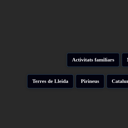
Activitats familiars
Terres de Lleida
Pirineus
Catalu