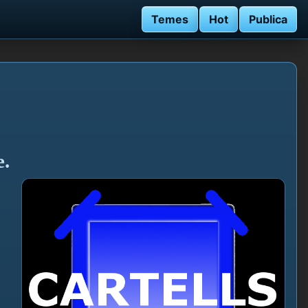
Temes
Hot
Publica
e.