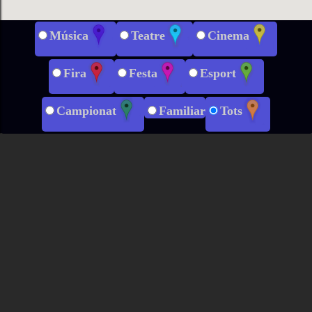
Música
Teatre
Cinema
Fira
Festa
Esport
Campionat
Familiar
Tots
Dies:
60
30
7
1