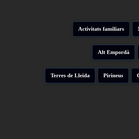
Activitats familiars
Alt Empordà
Terres de Lleida
Pirineus