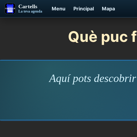
Cartells
Menu
Principal
Mapa
La teva agenda
Què puc f
Aquí pots descobrir 