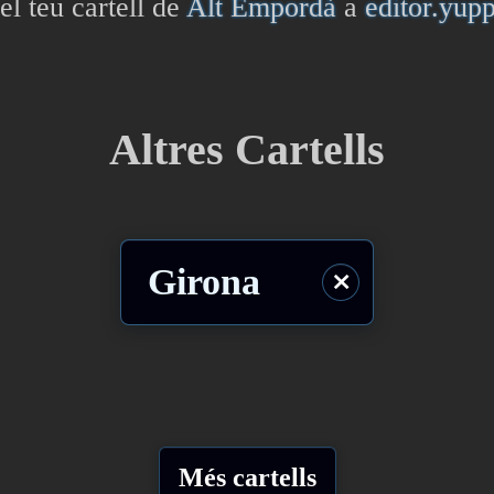
el teu cartell de
Alt Empordà
a
editor.yup
Altres Cartells
Girona
⨯
Més cartells