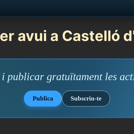
er avui a Castelló 
i publicar gratuïtament les acti
Publica
Subscriu-te