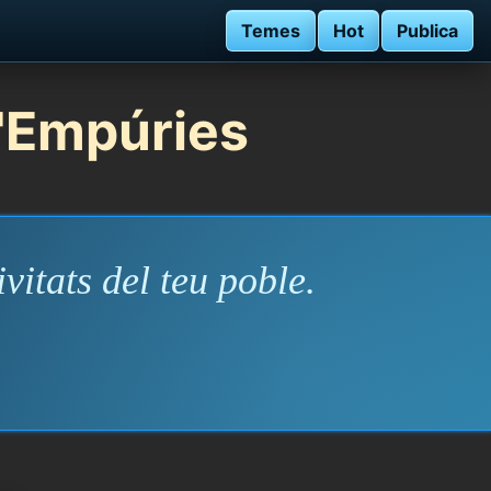
Temes
Hot
Publica
d'Empúries
vitats del teu poble.