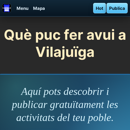
Menu
Mapa
Hot
Publica
Què puc fer avui a
Vilajuïga
Aquí pots descobrir i
publicar gratuïtament les
activitats del teu poble.