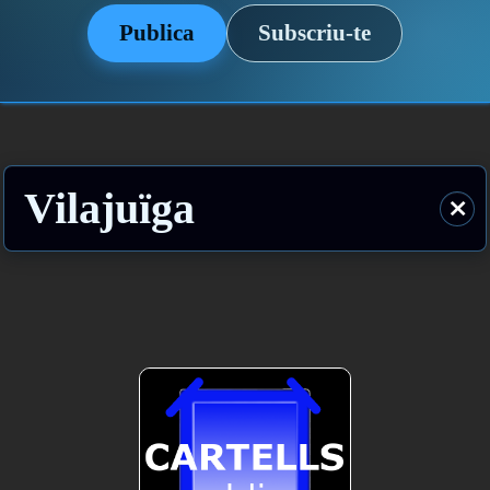
Publica
Subscriu-te
Vilajuïga
⨯