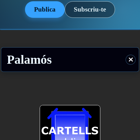
Publica
Subscriu-te
Palamós
⨯