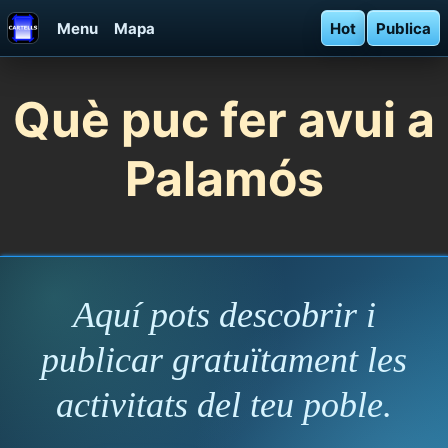
Menu
Mapa
Hot
Publica
Què puc fer avui a
Palamós
Aquí pots descobrir i
publicar gratuïtament les
activitats del teu poble.