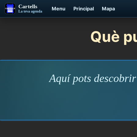
Cartells
Menu
Principal
Mapa
La teva agenda
Què pu
Aquí pots descobrir 