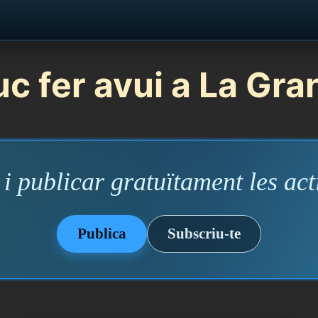
c fer avui a La Gra
i publicar gratuïtament les acti
Publica
Subscriu-te