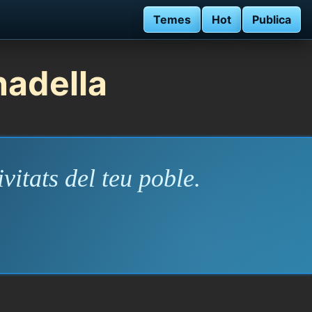
Temes
Hot
Publica
nadella
vitats del teu poble.