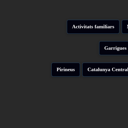
Activitats familiars
Garrigues
Pirineus
Catalunya Centra