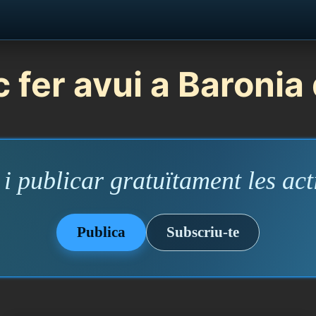
 fer avui a Baronia 
i publicar gratuïtament les acti
Publica
Subscriu-te