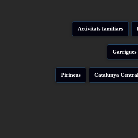
Activitats familiars
Garrigues
Pirineus
Catalunya Centra