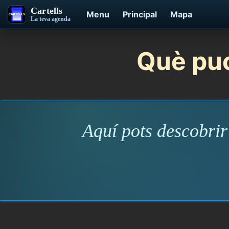
Cartells
Menu
Principal
Mapa
La teva agenda
Què puc
Aquí pots descobrir 