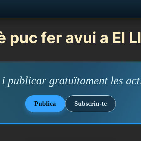
 puc fer avui a El L
i publicar gratuïtament les acti
Publica
Subscriu-te