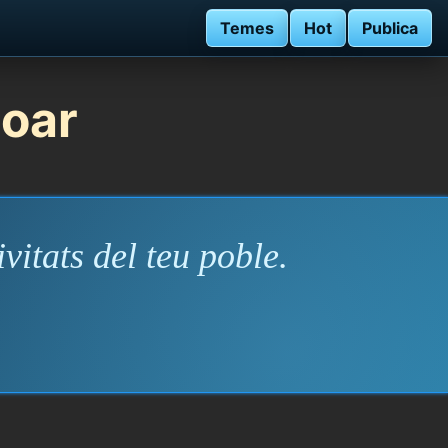
Temes
Hot
Publica
loar
vitats del teu poble.