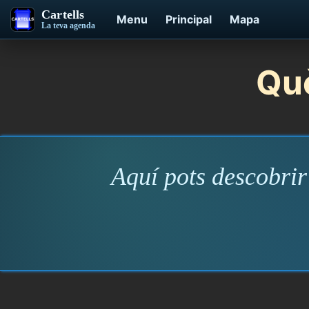
Cartells
Menu
Principal
Mapa
La teva agenda
Què
Aquí pots descobrir 