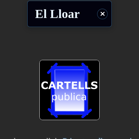
El Lloar
⨯