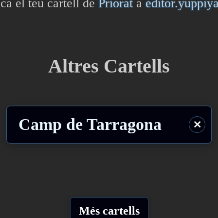
ca el teu cartell de
Priorat
a
editor.yuppiy
Altres Cartells
Camp de Tarragona
⨯
Més cartells