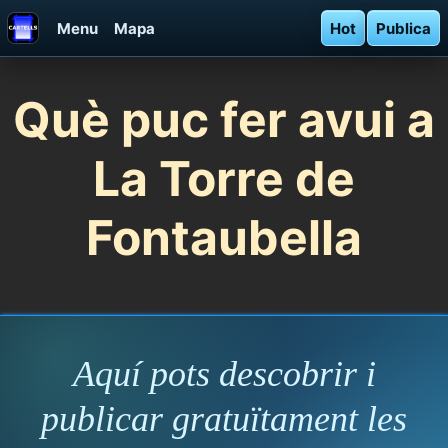
Menu
Mapa
Hot
Publica
Què puc fer avui a
La Torre de
Fontaubella
Aquí pots descobrir i
publicar gratuïtament les