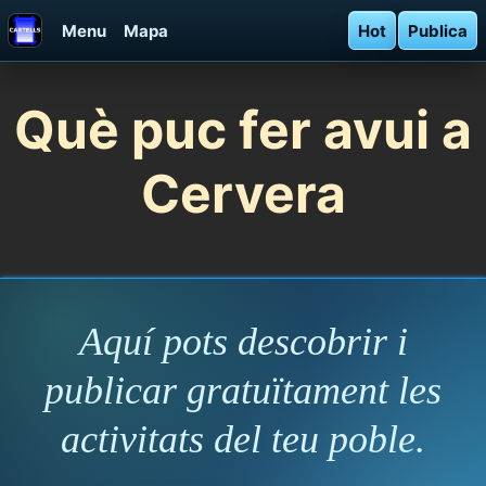
Menu
Mapa
Hot
Publica
Què puc fer avui a
Cervera
Aquí pots descobrir i
publicar gratuïtament les
activitats del teu poble.