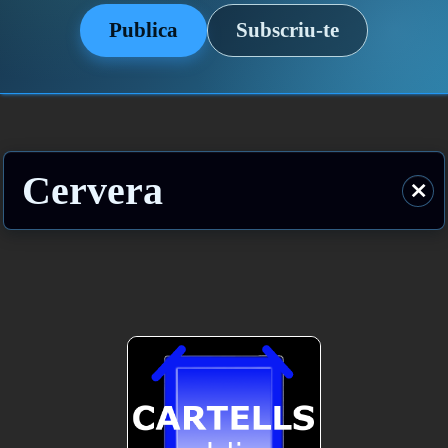
Publica
Subscriu-te
Cervera
⨯