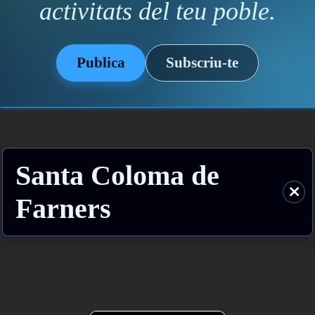
activitats del teu poble.
Publica
Subscriu-te
Santa Coloma de
⨯
Farners