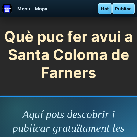
Menu
Mapa
Hot
Publica
Què puc fer avui a
Santa Coloma de
Farners
Aquí pots descobrir i
publicar gratuïtament les