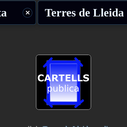
ta
Terres de Lleida
⨯