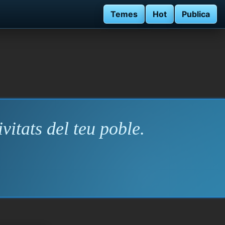
Temes
Hot
Publica
vitats del teu poble.