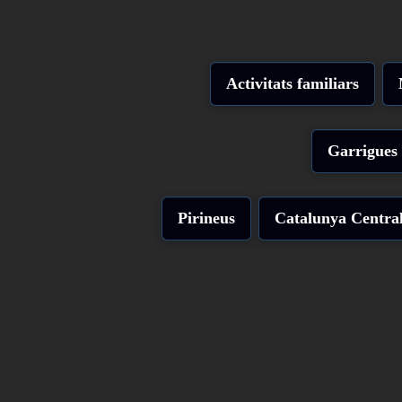
Activitats familiars
Garrigues
Pirineus
Catalunya Centra