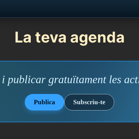
La teva agenda
i publicar gratuïtament les acti
Publica
Subscriu-te