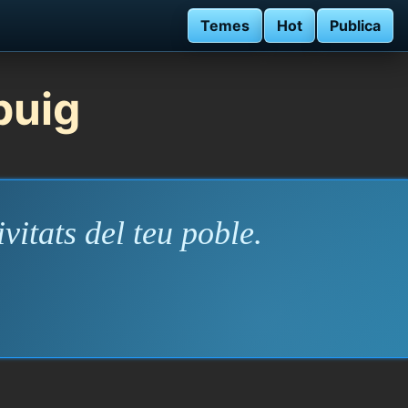
Temes
Hot
Publica
puig
vitats del teu poble.