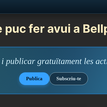
 puc fer avui a Bell
i publicar gratuïtament les acti
Publica
Subscriu-te