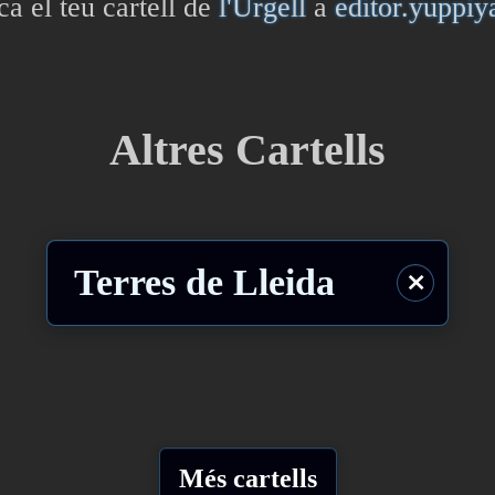
ca el teu cartell de
l'Urgell
a
editor.yuppi
Altres Cartells
Terres de Lleida
⨯
Més cartells