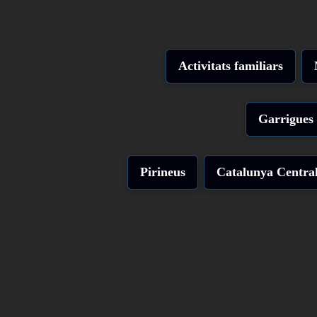
Activitats familiars
Garrigues
Pirineus
Catalunya Centra