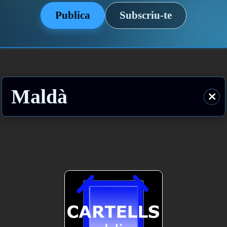
Publica
Subscriu-te
Maldà
⨯