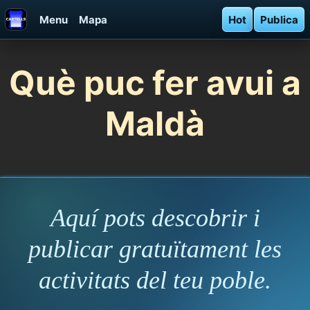
Menu
Mapa
Hot
Publica
Què puc fer avui a
Maldà
Aquí pots descobrir i
publicar gratuïtament les
activitats del teu poble.