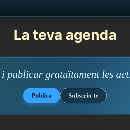
La teva agenda
i publicar gratuïtament les acti
Publica
Subscriu-te