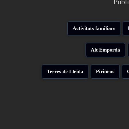
Publi
Activitats familiars
Alt Empordà
Terres de Lleida
Pirineus