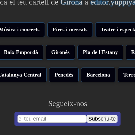
ca el teu cartell de
Girona
a
editor.yuppiy
Música i concerts
Fires i mercats
Teatre i espect
Baix Empordà
Gironès
Pla de l'Estany
R
Catalunya Central
Penedès
Barcelona
Terre
Segueix-nos
Subscriu-te