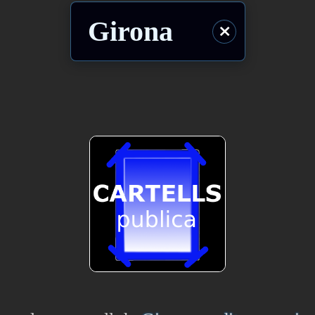
Girona
⨯