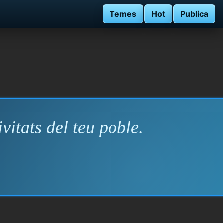
Temes
Hot
Publica
vitats del teu poble.