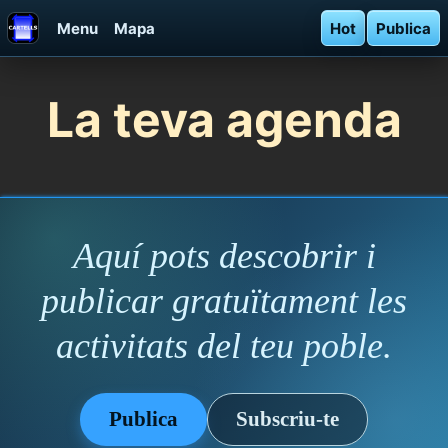
Menu
Mapa
Hot
Publica
La teva agenda
Aquí pots descobrir i
publicar gratuïtament les
activitats del teu poble.
Publica
Subscriu-te