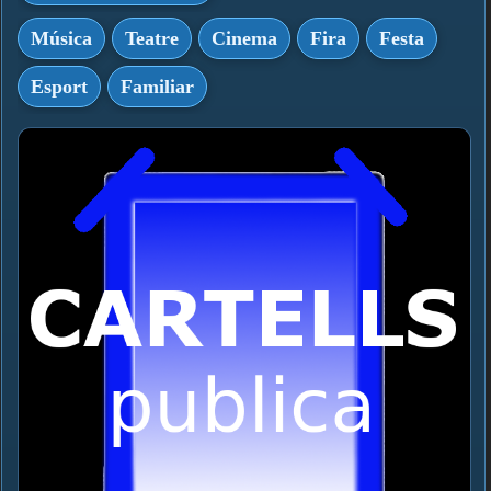
Música
Teatre
Cinema
Fira
Festa
Esport
Familiar