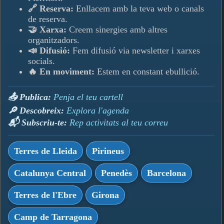
🔗 Reserva:
Enllacem amb la teva web o canals
de reserva.
🤝 Xarxa:
Creem sinergies amb altres
organitzadors.
📣 Difusió:
Fem difusió via newsletter i xarxes
socials.
🔥 En moviment:
Estem en constant ebullició.
📤 Publica:
Penja el teu cartell
🔎 Descobreix:
Explora l'agenda
📬 Subscriu-te:
Rep activitats al teu correu
Terres de Lleida
Pirineus
Catalunya Central
Penedès
Barcelona
Terres de l'Ebre
Girona
Camp de Tarragona