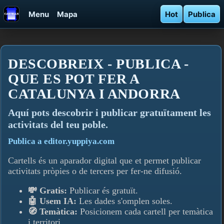
Menu
Mapa
Hot
Publica
DESCOBREIX - PUBLICA -
QUE ES POT FER A
CATALUNYA I ANDORRA
Aquí­ pots descobrir i publicar gratuïtament les
activitats del teu poble.
Publica a editor.yuppiya.com
Cartells és un aparador digital que et permet publicar
activitats pròpies o de tercers per fer-ne difusió.
💸 Gratis:
Publicar és gratuït.
🤖 Usem IA:
Les dades s'omplen soles.
🧭 Temàtica:
Posicionem cada cartell per temàtica
i territori.