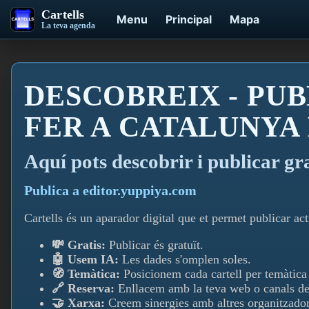
Cartells
Menu
Principal
Mapa
La teva agenda
DESCOBREIX - PUB
FER A CATALUNYA
Aquí­ pots descobrir i publicar gr
Publica a editor.yuppiya.com
Cartells és un aparador digital que et permet publicar acti
💸 Gratis:
Publicar és gratuït.
🤖 Usem IA:
Les dades s'omplen soles.
🧭 Temàtica:
Posicionem cada cartell per temàtica i
🔗 Reserva:
Enllacem amb la teva web o canals de
🤝 Xarxa:
Creem sinergies amb altres organitzador