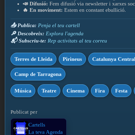
📣 Difusió:
Fem difusió via newsletter i xarxes soc
🔥 En moviment:
Estem en constant ebullició.
📤 Publica:
Penja el teu cartell
🔎 Descobreix:
Explora l'agenda
📬 Subscriu-te:
Rep activitats al teu correu
Terres de Lleida
Pirineus
Catalunya Centra
Camp de Tarragona
Música
Teatre
Cinema
Fira
Festa
Publicat per
Cartells
La teva Agenda