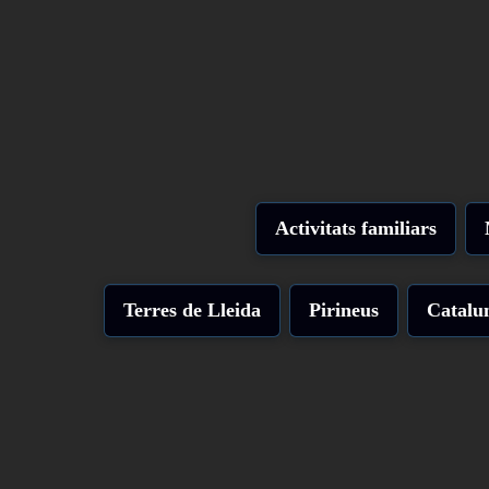
Activitats familiars
Terres de Lleida
Pirineus
Catalu