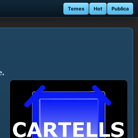
Temes
Hot
Publica
e.