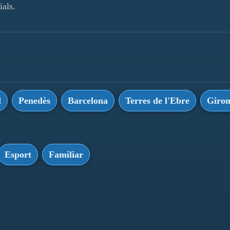
ials.
l
Penedès
Barcelona
Terres de l'Ebre
Giro
Esport
Familiar