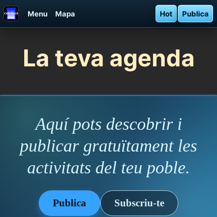
Menu
Mapa
Hot
Publica
La teva agenda
Aquí pots descobrir i
publicar gratuïtament les
activitats del teu poble.
Publica
Subscriu-te