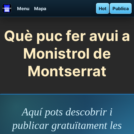
Menu
Mapa
Hot
Publica
Què puc fer avui a
Monistrol de
Montserrat
Aquí pots descobrir i
publicar gratuïtament les