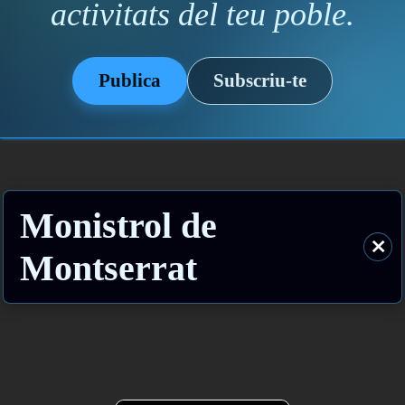
activitats del teu poble.
Publica
Subscriu-te
Monistrol de
⨯
Montserrat