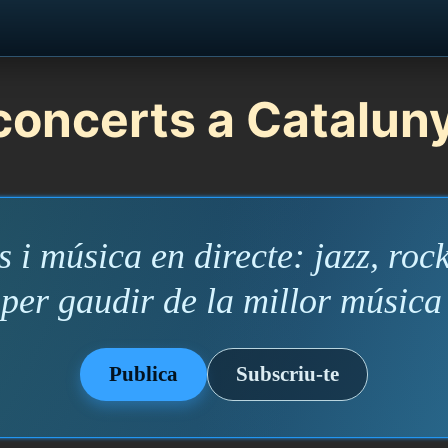
concerts a Catalun
 i música en directe: jazz, rock
 per gaudir de la millor música
Publica
Subscriu-te