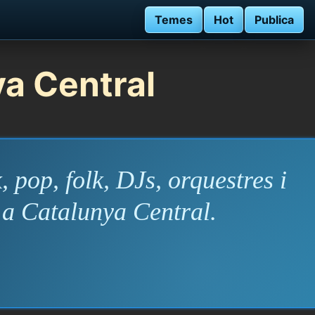
Temes
Hot
Publica
ya Central
, pop, folk, DJs, orquestres i
 a Catalunya Central.