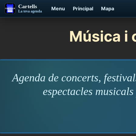
Cartells
Menu
Principal
Mapa
La teva agenda
Música i 
Agenda de concerts, festivals
espectacles musicals