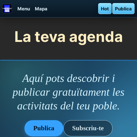
Menu
Mapa
Hot
Publica
La teva agenda
Aquí pots descobrir i
publicar gratuïtament les
activitats del teu poble.
Publica
Subscriu-te