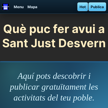
Menu
Mapa
Hot
Publica
Què puc fer avui a
Sant Just Desvern
Aquí pots descobrir i
publicar gratuïtament les
activitats del teu poble.