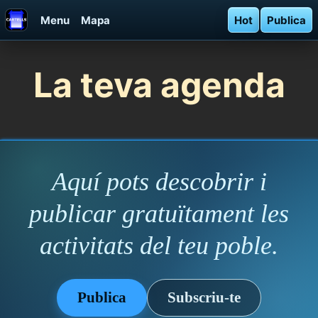
Menu
Mapa
Hot
Publica
La teva agenda
Aquí pots descobrir i
publicar gratuïtament les
activitats del teu poble.
Publica
Subscriu-te