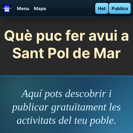
Menu
Mapa
Hot
Publica
Què puc fer avui a
Sant Pol de Mar
Aquí pots descobrir i
publicar gratuïtament les
activitats del teu poble.