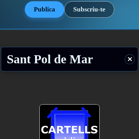
Publica
Subscriu-te
Sant Pol de Mar
⨯