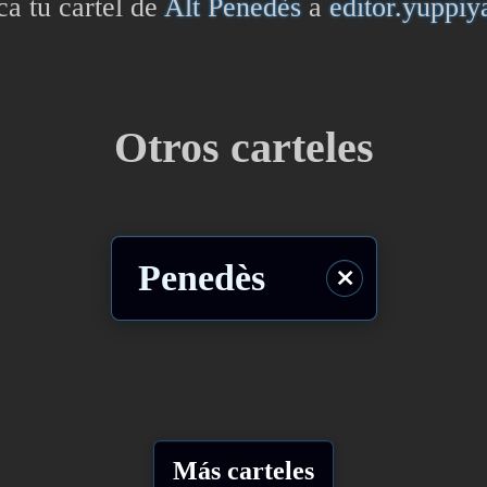
ca tu cartel de
Alt Penedès
a
editor.yuppi
Otros carteles
Penedès
⨯
Más carteles