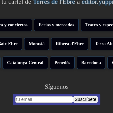
 tu cartel de
Terres de l'Ebre
a
editor.yup
a y conciertos
Ferias y mercados
Teatro y espec
Baix Ebre
Montsià
Ribera d'Ebre
Terra Alt
Catalunya Central
Penedès
Barcelona
Síguenos
Suscríbete