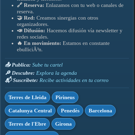
🔗 Reserva:
Enlazamos con tu web o canales de
reserva.
🤝 Red:
Creamos sinergias con otros
organizadores.
📣 Difusión:
Hacemos difusión ví­a newsletter y
redes sociales.
🔥 En movimiento:
Estamos en constante
ebulliciÃ³n.
📤 Publica:
Sube tu cartel
🔎 Descubre:
Explora la agenda
📬 Suscrí­bete:
Recibe actividades en tu correo
Terres de Lleida
Pirineus
Catalunya Central
Penedès
Barcelona
Terres de l'Ebre
Girona