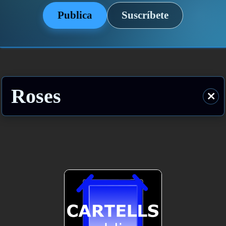
Publica
Suscríbete
Roses
⨯