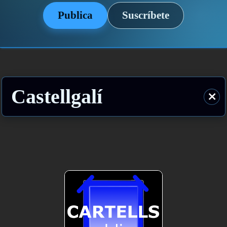
Publica
Suscríbete
Castellgalí
⨯